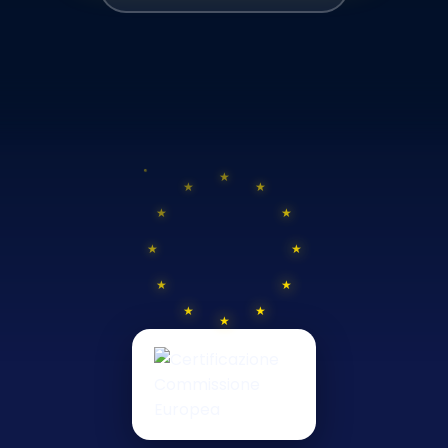
★
★
★
★
★
★
★
★
★
★
★
★