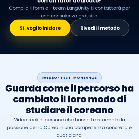
con un tutor dedicato?
Compila il form e il team LangUnity ti contatterà per
una consulenza gratuita.
Sì, voglio iniziare
Rivedi il metodo
VIDEO-TESTIMONIANZE
Guarda come il percorso ha
cambiato il loro modo di
studiare il coreano
Video reali di persone che hanno trasformato la
passione per la Corea in una competenza concreta e
quotidiana.